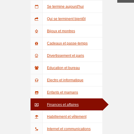
Se termine aujourd'hui
Qui se terminent bientôt
Bijoux et montres
Cadeaux et passe-temps
Divertissement et paris
Education et bureau
Electro et informatique
Enfants et mamans
Finances et affaires
Habillement et vêtement
Internet et communications