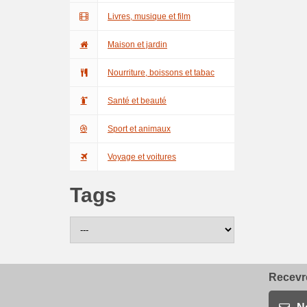
Livres, musique et film
Maison et jardin
Nourriture, boissons et tabac
Santé et beauté
Sport et animaux
Voyage et voitures
Tags
Recevre