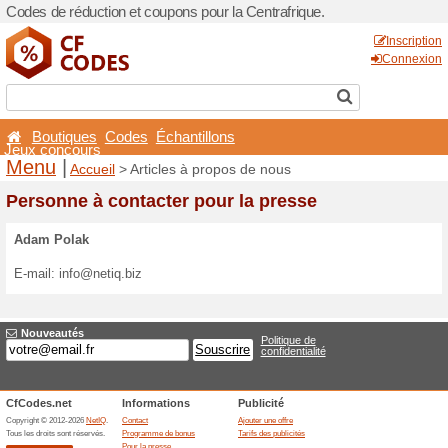
Codes de réduction et coupo
Boutiques
Codes
Éch
Jeux concours
Menu
|
Accueil
> Article