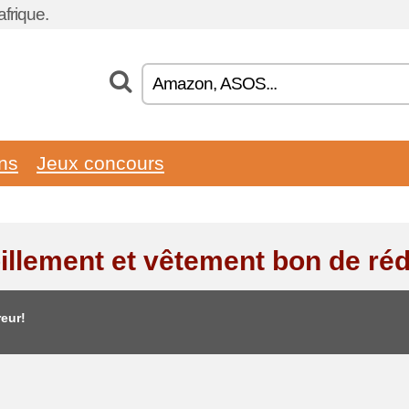
frique.
ons
Jeux concours
illement et vêtement bon de ré
eur!