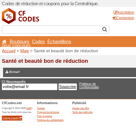
Codes de réduction et coupo
Boutiques
Codes
Éch
Jeux concours
Accueil
>
Mag
> Santé et b