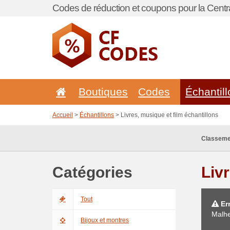
Codes de réduction et coupons pour la Centra
Boutiques
Codes
Échantil
Accueil
>
Échantillons
> Livres, musique et film échantillons
Classeme
Catégories
Liv
Tout
Err
Malhe
Bijoux et montres