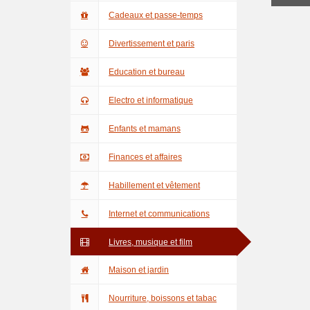
Cadeaux et passe-temps
Divertissement et paris
Education et bureau
Electro et informatique
Enfants et mamans
Finances et affaires
Habillement et vêtement
Internet et communications
Livres, musique et film
Maison et jardin
Nourriture, boissons et tabac