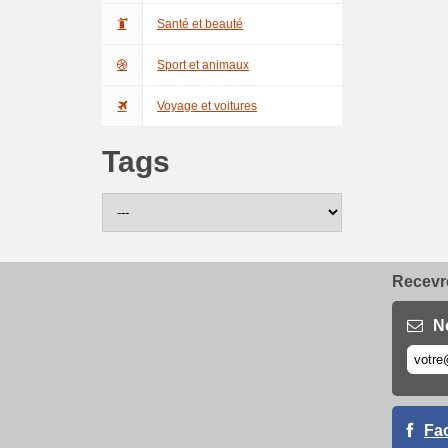
Santé et beauté
Sport et animaux
Voyage et voitures
Tags
Recevre
N
Fa