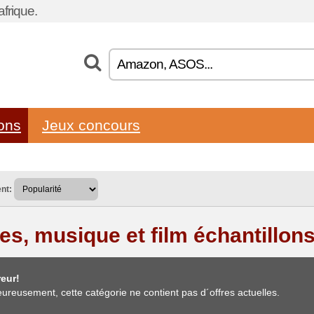
frique.
lons
Jeux concours
nt:
res, musique et film échantillon
eur!
ureusement, cette catégorie ne contient pas d´offres actuelles.