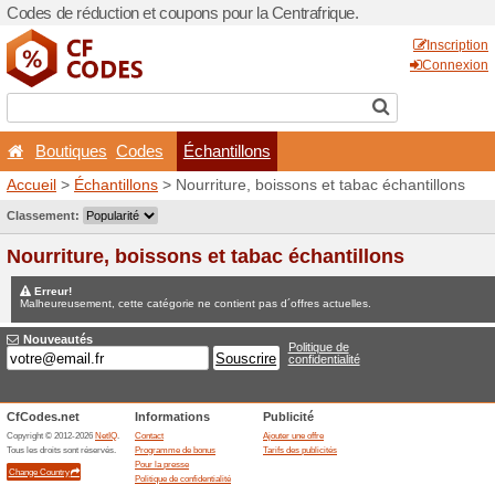
Codes de réduction et coupo
Boutiques
Codes
Éc
Accueil
>
Échantillons
> Nou
Jeux concours