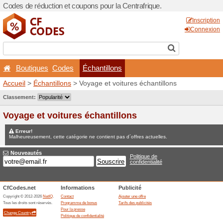
Codes de réduction et coupo
Boutiques
Codes
Éc
Accueil
>
Échantillons
> Voy
Jeux concours